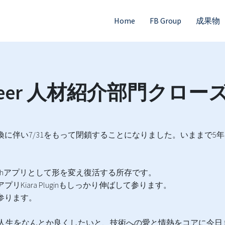
Home
FB Group
成果物
 Career 人材紹介部門ク
針転換に伴い7/31をもって閉鎖することになりました。いままで
h/EdTechアプリとして形を変え復活する所存です。
リKiara Pluginもしっかり伸ばして参ります。
て参ります。
々の人生をなんとか良くしたいと、技術への愛と情熱をコアに今